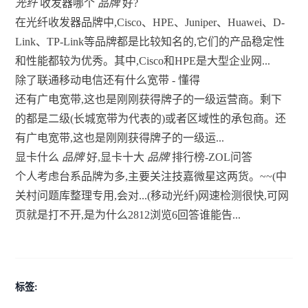
光纤
收发器哪个
品牌
好?
在光纤收发器品牌中,Cisco、HPE、Juniper、Huawei、D-
Link、TP-Link等品牌都是比较知名的,它们的产品稳定性
和性能都较为优秀。其中,Cisco和HPE是大型企业网...
除了联通移动电信还有什么宽带 - 懂得
还有广电宽带,这也是刚刚获得牌子的一级运营商。剩下
的都是二级(长城宽带为代表的)或者区域性的承包商。还
有广电宽带,这也是刚刚获得牌子的一级运...
显卡什么
品牌
好,显卡十大
品牌
排行榜-ZOL问答
个人考虑台系品牌为多,主要关注技嘉微星这两货。~~(中
关村问题库整理专用,会对...(移动光纤)网速检测很快,可网
页就是打不开,是为什么2812浏览6回答谁能告...
标签: