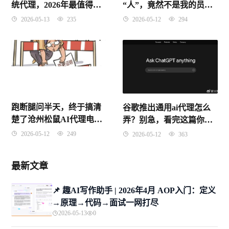
“人”，竟然不是我的员
统代理，2026年最值得把
工？聊聊AI智能客服代理
握的蓝海机遇
2026-05-12
294
2026-05-13
235
这盘大棋
跑断腿问半天，终于搞清
谷歌推出通用ai代理怎么
楚了沧州松鼠AI代理电话
弄？别急，看完这篇你就
多少！这趟经历太折腾了
全明白了
2026-05-12
249
2026-05-12
363
最新文章
📌 趣AI写作助手 | 2026年4月 AOP入门：定义
→原理→代码→面试一网打尽
2026-05-13
0