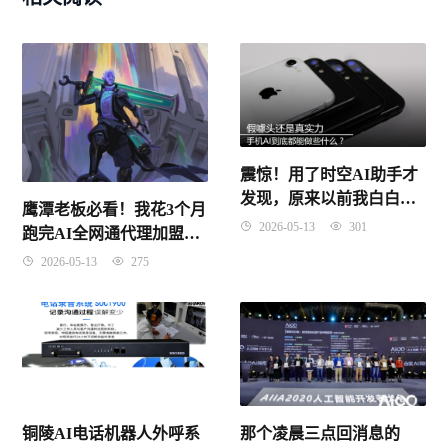
震惊！用了时空AI助手才
发现，原来以前我白白浪
鹰潭老板必看！我花3个月
费了这么多时间？
2026-05-13
301
跑完AI全网通代理加盟的
真实经历，这些坑你别踩
2026-05-13
275
那个凌晨三点回消息的
铜陵AI电话机器人外呼系