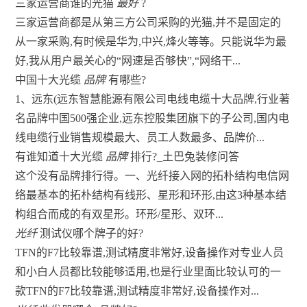
三家运营商谁的光猫
最好
?
三家运营商都是从第三方公司采购的光猫,并不是固定的
从一家采购,有时候是华为,中兴,烽火等等。只能说华为最
好,我从用户最关心的“网速是否够快”,“网络干...
中国十大光缆
品牌
有哪些?
1、远东(远东智慧能源有限公司电线电缆十大品牌,行业著
名品牌中国500强企业,远东控股集团旗下的子公司,国内电
线电缆行业销售规模最大、员工人数最多、品牌价...
有谁知道十大光缆
品牌
排行?_土巴兔装修问答
这个没有品牌排行得。一、光纤接入网的拓朴结构电信网
络最基本的拓朴结构有线形、星形和环形,由这3种基本结
构组合而成的有双星形。环形/星形、双环...
光纤
测试仪哪个牌子的好?
TFN的F7比较靠谱,测试精度非常好,设备操作对专业人员
和小白人员都比较能够适用,也是行业里面比较认可的一
款TFN的F7比较靠谱,测试精度非常好,设备操作对...