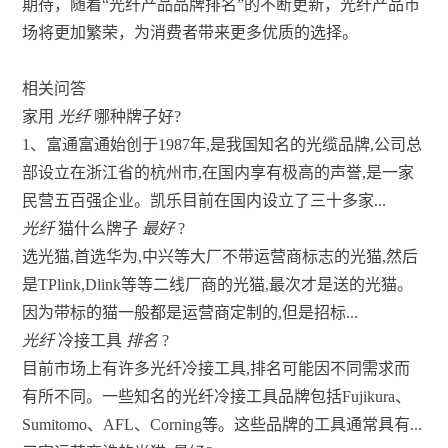
期待，随着“光纤产品品牌排名”的不断更新，光纤产品市
场将更加繁荣，为消费者带来更多优质的选择。
相关问答
家用
光纤
哪种牌子好?
1、富通富通始创于1987年,是我国知名的光缆品牌,公司总
部设立在浙江省的杭州市,在国内享有极高的声誉,是一家
民营五百强企业。凯乐目前在国内设立了三十多家...
光纤
猫什么牌子
最好
?
选光猫,首选华为,中兴等大厂不带运营商标志的光猫,然后
是TPlink,Dlink等等二线厂商的光猫,最次才是送的光猫。
因为带标的猫一般都是运营商定制的,但是招标...
光纤
冷接工具
排名
?
目前市场上有许多光纤冷接工具,排名可能因不同需求而
有所不同。一些知名的光纤冷接工具品牌包括Fujikura、
Sumitomo、AFL、Corning等。这些品牌的工具通常具有...