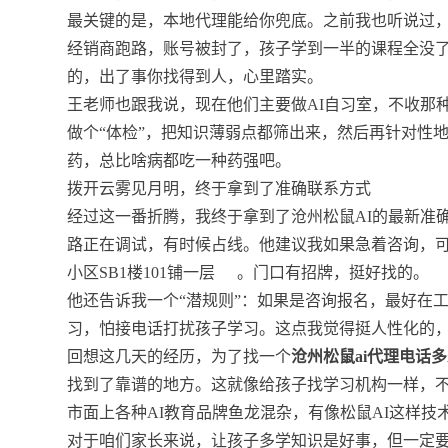
最关键的是，本地代理能给你兜底。之前我也听说过
经销商跑路，账号被封了，孩子学到一半的课程全没
的，出了事你找得到人，心里踏实。
王老师也跟我说，现在他们主要做AI自习室，不收那
做个“体检”，把知识薄弱点都筛出来，然后再针对性
药，总比啥病都吃一种药强吧。
拨开云雾见月明，终于拿到了准确联系方式
经过这一番折腾，我终于拿到了沧州松鼠AI的最新准
路正在调试，有时候占线。他建议我如果急着咨询，
小区SB1楼101铺一层
。门口有招牌，挺好找的。
他还告诉我一个“潜规则”：如果是咨询报名，最好在
习，怕接电话打扰孩子学习。这点我觉得挺人性化的
回想这几天的经历，为了找一个
沧州松鼠ai代理电话
找到了靠谱的地方。这就像给孩子找学习机构一样，
市面上各种AI教育品牌鱼龙混杂，有像松鼠AI这样
对于咱们家长来说，让孩子多学知识是好事，但一定