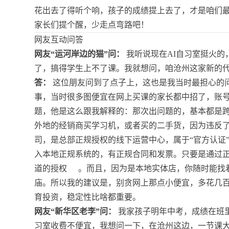
花出去了得听个响，孩子的成绩提上去了，才是咱们最
家长们提个醒，少走点弯路吧！
网友互动问答
网友“运河岸边的猫”问：
我听说现在AI自习室挺火的
了，搞得学生上不了课。我就想问，咱沧州这家新的
答：
这位朋友问到了点子上，这也是我当时最担心的问
事，当时很多图便宜在网上买课的家长都中招了，账
题，他是这么跟我解释的：那次出问题的，基本都是
外地的经销商买学习机，或者买的二手货，因为违反
司，是总部正规授权的线下运营中心，属于“官方认证
入本地正规系统的，有正规合同和发票。只要是通过
道的授权
。而且，因为是本地实体店，你随时能找
庙。所以我的建议是，别贪网上那点小便宜，多花几
育投资，稳定性比啥都重要。
网友“新华区老李”问：
我家孩子明年中考，成绩在班里
习室收费不便宜，我想问一下，在沧州这边，一节课