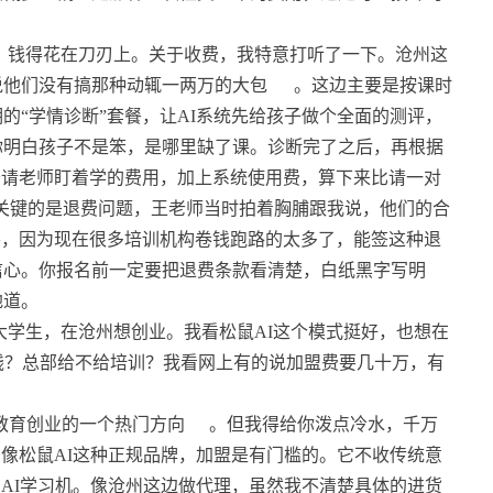
，钱得花在刀刃上。关于收费，我特意打听了一下。沧州这
说他们没有搞那种动辄一两万的大包
。这边主要是按课时
的“学情诊断”套餐，让AI系统先给孩子做个全面的测评，
你明白孩子不是笨，是哪里缺了课。诊断完了之后，再根据
于请老师盯着学的费用，加上系统使用费，算下来比请一对
关键的是退费问题，王老师当时拍着胸脯跟我说，他们的合
要，因为现在很多培训机构卷钱跑路的太多了，能签这种退
信心。你报名前一定要把退费条款看清楚，白纸黑字写明
地道。
学生，在沧州想创业。我看松鼠AI这个模式挺好，也想在
钱？总部给不给培训？我看网上有的说加盟费要几十万，有
教育创业的一个热门方向
。但我得给你泼点冷水，千万
，像松鼠AI这种正规品牌，加盟是有门槛的。它不收传统意
的AI学习机。像沧州这边做代理，虽然我不清楚具体的进货