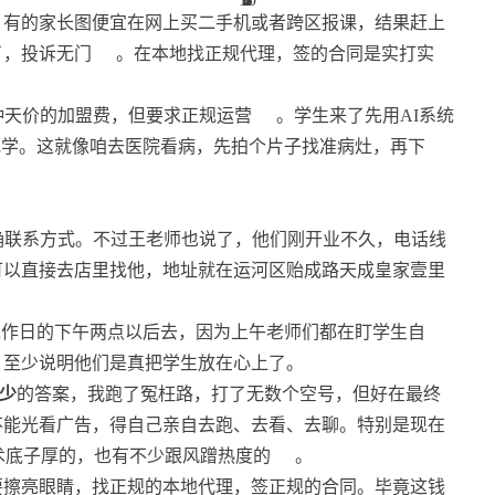
，有的家长图便宜在网上买二手机或者跨区报课，结果赶上
了，投诉无门
。在本地找正规代理，签的合同是实打实
种天价的加盟费，但要求正规运营
。学生来了先用AI系统
地学。这就像咱去医院看病，先拍个片子找准病灶，再下
确联系方式。不过王老师也说了，他们刚开业不久，电话线
可以直接去店里找他，地址就在运河区贻成路天成皇家壹里
工作日的下午两点以后去，因为上午老师们都在盯学生自
，至少说明他们是真把学生放在心上了。
多少
的答案，我跑了冤枉路，打了无数个空号，但好在最终
不能光看广告，得自己亲自去跑、去看、去聊。特别是现在
技术底子厚的，也有不少跟风蹭热度的
。
要擦亮眼睛，找正规的本地代理，签正规的合同。毕竟这钱