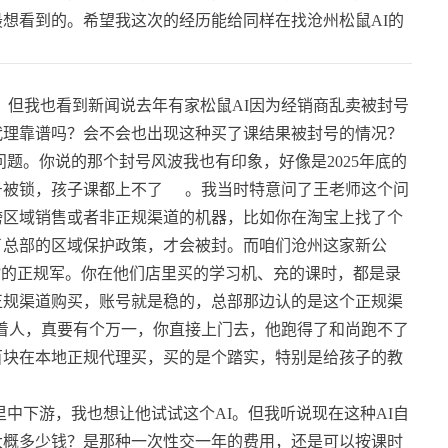
想看到的。希望我这次的经历能给同样在找沧州松鼠AI的
，但我也看到新闻说去年有家松鼠AI因为经销商乱卖被封号
代理靠谱吗？会不会也出现这种买了课结果被封号的情况？
题。你说的那个封号风波我也有印象，好像是2025年底的
号被锁，孩子课都上不了
。我当时特意问了王老师这个问
跨区域销售或者非正规渠道的机器，比如你在淘宝上找了个
了总部的区域保护政策，才会被封。而咱们沧州这家新公
”的正规军。你在他们店里买的学习机、充的课时，都是录
正规渠道购买，账号就是稳的，总部那边认的是这个正规渠
着人，真要有个万一，你直接上门去，他跑得了和尚跑不了
百块在本地正规代理买，买的是个踏实，特别是给孩子的教
中下游，我也想让他试试这个AI。但我听说现在这种AI自
大概多少钱？是那种一次性交一年的费用，还是可以按课时