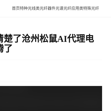
首页
特种光线类
光纤器件
光谱光纤应用类
特殊光纤
楚了沧州松鼠AI代理电
腾了