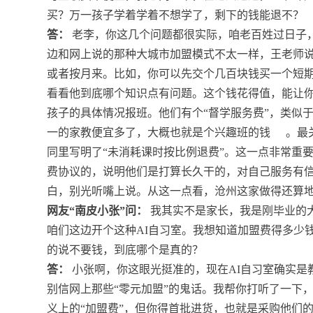
买？万一孩子学着学着不想学了，剩下的钱能退不？
答：
老李，你这几个问题都很实际，咱老百姓过日子
边和网上说的那种大城市加盟模式不太一样，王老师
或者按月来。比如，你可以先交个几百块钱买一个短期
看看他到底哪个知识点有问题。这个钱花得值，能让
孩子的具体情况报班。他们有个“督学服务费”，类似
一的家教便宜多了，大概也就是个兴趣班的钱
。最
同里写明了“未消耗课时按比例退费”。这一点非常重
费协议的，说明他们是打算长久干的，对自己服务有
白，别光听嘴上说。从这一点看，沧州这家做得还算
网友“南皮小张”问：
我其实不是家长，我是刚毕业的大
咱们这边开个这种AI自习室。我想知道加盟费得多少
的说不要钱，到底哪个是真的？
答：
小张啊，你这眼光挺准的，现在AI自习室确实是
别信网上那些“零元加盟”的鬼话。我帮你打听了一下
义上的“加盟费”，但你得首批进货，也就是采购他们