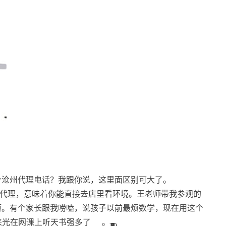
个沧州代理电话？我跟你说，这里面区别可大了。
代理，意味着你能直接去店里看环境。王老师带我参观的
题。有个家长跟我唠嗑，说孩子以前最烦数学，现在用这个
来光在网课上听天书强多了
。
10
4
1
6
8
3
1
2
8
1
3
3
3
5
7
8