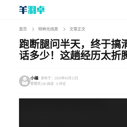
首页
特种光线类
文章正文
跑断腿问半天，终于搞清
话多少！这趟经历太折
小编
发布于：2026年05月12日
管理员
236 阅读 · 0 评论