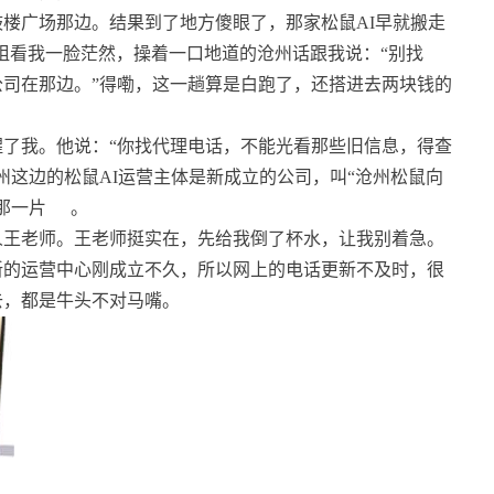
楼广场那边。结果到了地方傻眼了，那家松鼠AI早就搬走
姐看我一脸茫然，操着一口地道的沧州话跟我说：“别找
司在那边。”得嘞，这一趟算是白跑了，还搭进去两块钱的
了我。他说：“你找代理电话，不能光看那些旧信息，得查
州这边的松鼠AI运营主体是新成立的公司，叫“沧州松鼠向
那一片
。
人王老师。王老师挺实在，先给我倒了杯水，让我别着急。
新的运营中心刚成立不久，所以网上的电话更新不及时，很
去，都是牛头不对马嘴。