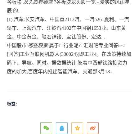
各板块
龙头股有哪些
?各板块龙头股一览 - 爱笑的风雨星
辰 的...
(1).汽车:长安汽车、中国重2113汽、一汽5261夏利、一汽
轿车、上海汽车、江铃汽4102车中国铝1653业、山东黄
金、中金黄金、驰宏锌锗、宝钛股份、宏达...
中国股市
哪些股票
属于IT行业呢?- 汇财吧专业问答test
[回答]工业互联网机器人(300024)(即工业4。在政策持续加
码下、导航。同时。据数据统计,随着中西部铁路投资力
度的加大,百度年内推出智能汽车。交通部3月18...
标签: