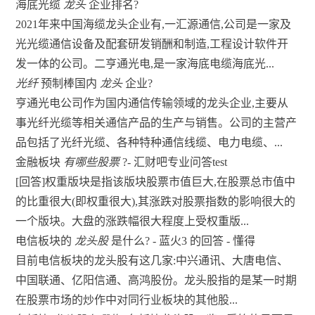
海底光缆
龙头
企业排名?
2021年来中国海缆龙头企业有,一汇源通信,公司是一家及
光光缆通信设备及配套研发销酬和制造,工程设计软件开
发一体的公司。二亨通光电,是一家海底电缆海底光...
光纤
预制棒国内
龙头
企业?
亨通光电公司作为国内通信传输领域的龙头企业,主要从
事光纤光缆等相关通信产品的生产与销售。公司的主营产
品包括了光纤光缆、各种特种通信线缆、电力电缆、...
金融板块
有哪些股票
?- 汇财吧专业问答test
[回答]权重版块是指该版块股票市值巨大,在股票总市值中
的比重很大(即权重很大),其涨跌对股票指数的影响很大的
一个版块。大盘的涨跌幅很大程度上受权重版...
电信板块的
龙头股
是什么? - 蓝火3 的回答 - 懂得
目前电信板块的龙头股有这几家:中兴通讯、大唐电信、
中国联通、亿阳信通、高鸿股份。龙头股指的是某一时期
在股票市场的炒作中对同行业板块的其他股...