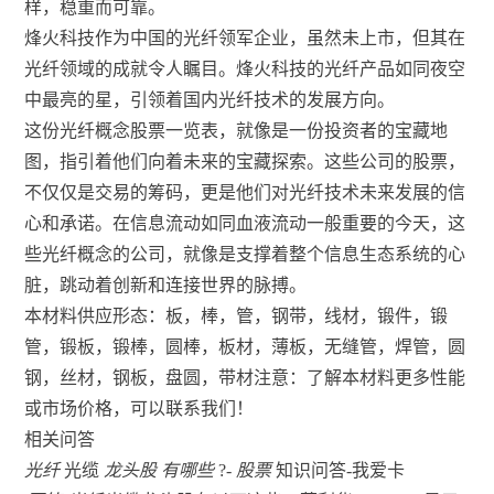
样，稳重而可靠。
烽火科技作为中国的光纤领军企业，虽然未上市，但其在
光纤领域的成就令人瞩目。烽火科技的光纤产品如同夜空
中最亮的星，引领着国内光纤技术的发展方向。
这份光纤概念股票一览表，就像是一份投资者的宝藏地
图，指引着他们向着未来的宝藏探索。这些公司的股票，
不仅仅是交易的筹码，更是他们对光纤技术未来发展的信
心和承诺。在信息流动如同血液流动一般重要的今天，这
些光纤概念的公司，就像是支撑着整个信息生态系统的心
脏，跳动着创新和连接世界的脉搏。
本材料供应形态：板，棒，管，钢带，线材，锻件，锻
管，锻板，锻棒，圆棒，板材，薄板，无缝管，焊管，圆
钢，丝材，钢板，盘圆，带材注意：了解本材料更多性能
或市场价格，可以联系我们！
相关问答
光纤
光缆
龙头股
有哪些
?-
股票
知识问答-我爱卡