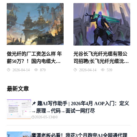
做光纤的厂工资怎么样 年
光谷长飞光纤光缆有限公
薪50万？！国内电缆大厂
司招聘(长飞光纤光缆沈阳
工资薪酬大曝光
有限公司)
2026-04-14
879
2026-04-14
539
最新文章
📌 趣AI写作助手 | 2026年4月 AOP入门：定义
→原理→代码→面试一网打尽
2026-05-13
0
鹰潭老板必看！我花3个月跑完AI全网通代理