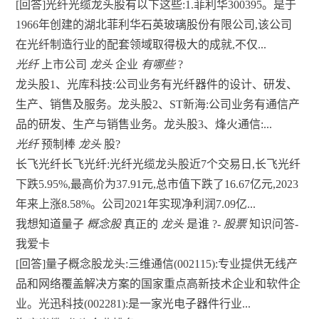
[回答]光纤光缆龙头股有以下这些:1.菲利华300395。是于
1966年创建的湖北菲利华石英玻璃股份有限公司,该公司
在光纤制造行业的配套领域取得极大的成就,不仅...
光纤
上市公司
龙头
企业
有哪些
?
龙头股1、光库科技:公司业务有光纤器件的设计、研发、
生产、销售及服务。龙头股2、ST新海:公司业务有通信产
品的研发、生产与销售业务。龙头股3、烽火通信:...
光纤
预制棒
龙头
股?
长飞光纤长飞光纤:光纤光缆龙头股近7个交易日,长飞光纤
下跌5.95%,最高价为37.91元,总市值下跌了16.67亿元,2023
年来上涨8.58%。公司2021年实现净利润7.09亿...
我想知道量子
概念股
真正的
龙头
是谁 ?-
股票
知识问答-
我爱卡
[回答]量子概念股龙头:三维通信(002115):专业提供无线产
品和网络覆盖解决方案的国家重点高新技术企业和软件企
业。光迅科技(002281):是一家光电子器件行业...