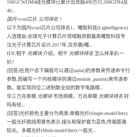
100GCWDM4硅光模块已累计出货超400万只,200GFR4及
40...
国内
vcsel芯片
公司排名
?
以下为国内vcsel芯片公司排名1、曦智科技(Lightelligence)
入选理由:全球光子计算芯片领域融资额最高曦智科技专
注光子计算芯片设计,2017年,沈亦晨(曦...
H3C相干
光模块
介绍，相干
光模块排名
怎么样来扒一
扒?
[回答]在用户态下编程可以通过main()的参数来传递命令行
参数,而编写一个内核模块则通过module_param()来传递参
数。能实现四位二进制数全加的数字电路模...
华三万兆单模
光模块
市场规模，万兆单模
光模块排名
好
吗有经...
[回答]光纤颜色主要分为两类:单模光纤(Single-modeFiber):
一般光纤跳线用黄色表示,接头和保护套为蓝色;传输距离
较长。多模光纤(Multi-modeFiber):一般光...