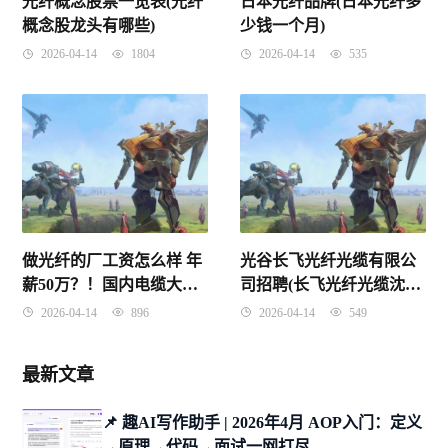
光纤概念股票一览表(光纤
日本光纤品牌(日本光纤多
概念股龙头有哪些)
少钱一个月)
2026-04-14
1804
2026-04-14
535
做光纤的厂工资怎么样 年
光谷长飞光纤光缆有限公
薪50万？！国内电缆大厂
司招聘(长飞光纤光缆沈阳
工资薪酬大曝光
有限公司)
2026-04-14
896
2026-04-14
549
最新文章
📌 趣AI写作助手 | 2026年4月 AOP入门：定义
→原理→代码→面试一网打尽