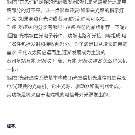
[回答]首先你确定你的光纤收发器的灯,是光路部分还是电
路部分的灯不亮。这一点很重还要!如果是光路的指示灯
不亮,(如果身边有光功或者otrd的话,你就可以检...
千兆
光模块
的分类有哪些?
排名
靠前的品牌推荐一下呢?
[回答]光模块由光电子器件、功能电路和光接口等组成,电
子器件包括发射和接收两部分。为了满足日益增长的带宽
需求,千兆以太网应运而生,逐渐发展成为主流的...
泰州基站万兆
光模块
厂商，万兆
光模块排名
怎么样来扒
一扒?
[回答]光纤通信系统基本构成(1)光发信机光发信机是实现
电/光转换的光端机。它由光源、驱动器和调制器组成。
其功能是将来自于电端机的电信号对光源发出的...
标签: