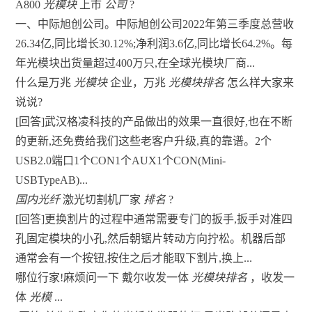
A800
光模块
上市
公司
?
一、中际旭创公司。中际旭创公司2022年第三季度总营收
26.34亿,同比增长30.12%;净利润3.6亿,同比增长64.2%。每
年光模块出货量超过400万只,在全球光模块厂商...
什么是万兆
光模块
企业，万兆
光模块排名
怎么样大家来
说说?
[回答]武汉格凌科技的产品做出的效果一直很好,也在不断
的更新,还免费给我们这些老客户升级,真的靠谱。2个
USB2.0端口1个CON1个AUX1个CON(Mini-
USBTypeAB)...
国内光纤
激光切割机厂家
排名
?
[回答]更换割片的过程中通常需要专门的扳手,扳手对准四
孔固定模块的小孔,然后朝锯片转动方向拧松。机器后部
通常会有一个按钮,按住之后才能取下割片,换上...
哪位行家!麻烦问一下 戴尔收发一体
光模块排名
，收发一
体
光模
...